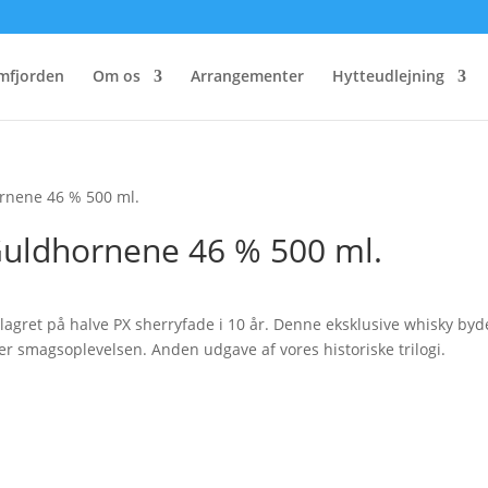
mfjorden
Om os
Arrangementer
Hytteudlejning
ornene 46 % 500 ml.
Guldhornene 46 % 500 ml.
 lagret på halve PX sherryfade i 10 år. Denne eksklusive whisky byd
er smagsoplevelsen. Anden udgave af vores historiske trilogi.