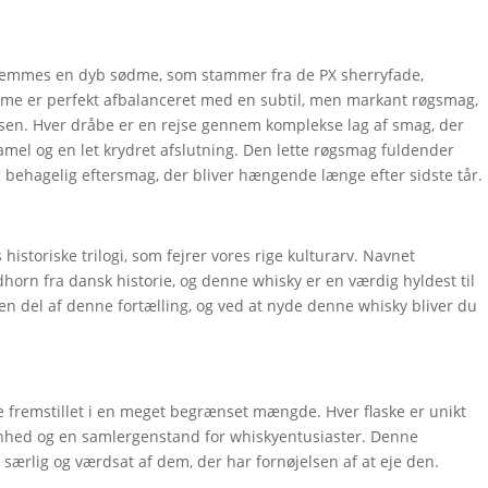
nemmes en dyb sødme, som stammer fra de PX sherryfade,
ødme er perfekt afbalanceret med en subtil, men markant røgsmag,
velsen. Hver dråbe er en rejse gennem komplekse lag af smag, der
ramel og en let krydret afslutning. Den lette røgsmag fuldender
 behagelig eftersmag, der bliver hængende længe efter sidste tår.
storiske trilogi, som fejrer vores rige kulturarv. Navnet
horn fra dansk historie, og denne whisky er en værdig hyldest til
en del af denne fortælling, og ved at nyde denne whisky bliver du
 fremstillet i en meget begrænset mængde. Hver flaske er unikt
enhed og en samlergenstand for whiskyentusiaster. Denne
er særlig og værdsat af dem, der har fornøjelsen af at eje den.