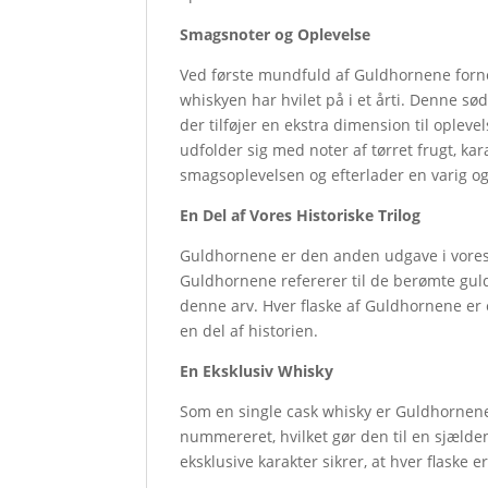
Smagsnoter og Oplevelse
Ved første mundfuld af Guldhornene for
whiskyen har hvilet på i et årti. Denne s
der tilføjer en ekstra dimension til ople
udfolder sig med noter af tørret frugt, ka
smagsoplevelsen og efterlader en varig og
En Del af Vores Historiske Trilog
Guldhornene er den anden udgave i vores hi
Guldhornene refererer til de berømte guld
denne arv. Hver flaske af Guldhornene er 
en del af historien.
En Eksklusiv Whisky
Som en single cask whisky er Guldhornene
nummereret, hvilket gør den til en sjæld
eksklusive karakter sikrer, at hver flaske 