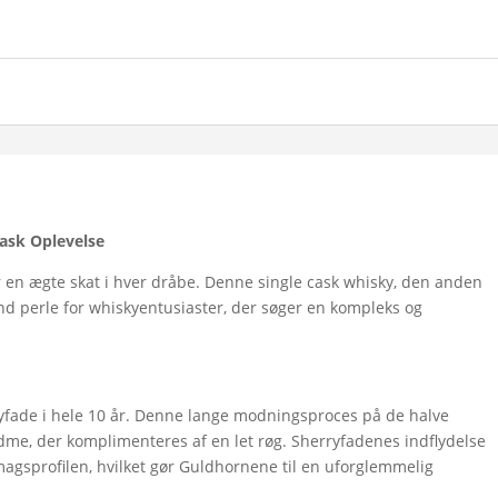
ask Oplevelse
r en ægte skat i hver dråbe. Denne single cask whisky, den anden
sand perle for whiskyentusiaster, der søger en kompleks og
yfade i hele 10 år. Denne lange modningsproces på de halve
dme, der komplimenteres af en let røg. Sherryfadenes indflydelse
agsprofilen, hvilket gør Guldhornene til en uforglemmelig