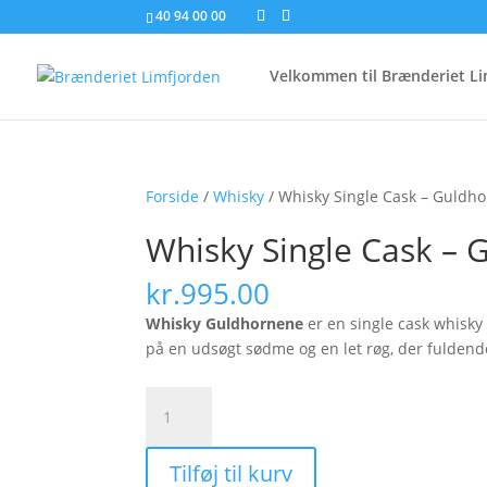
40 94 00 00
Velkommen til Brænderiet Li
Forside
/
Whisky
/ Whisky Single Cask – Guldh
Whisky Single Cask – 
kr.
995.00
Whisky Guldhornene
er en single cask whisky
på en udsøgt sødme og en let røg, der fuldend
Whisky
Single
Cask
Tilføj til kurv
-