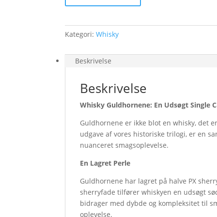
Guldhornene
46
%
Kategori:
Whisky
500
ml.
antal
Beskrivelse
Beskrivelse
Whisky Guldhornene: En Udsøgt Single C
Guldhornene er ikke blot en whisky, det e
udgave af vores historiske trilogi, er en 
nuanceret smagsoplevelse.
En Lagret Perle
Guldhornene har lagret på halve PX sherr
sherryfade tilfører whiskyen en udsøgt sø
bidrager med dybde og kompleksitet til sm
oplevelse.