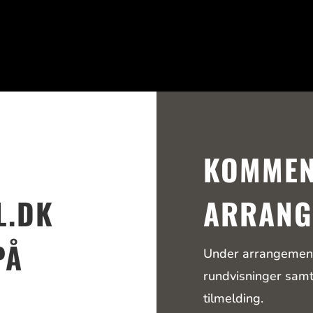
KOMME
L.DK
ARRANG
PÅ
Under arrangement
rundvisninger samt
tilmelding.