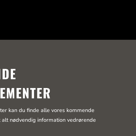
NDE
EMENTER
er kan du finde alle vores kommende
 alt nødvendig information vedrørende