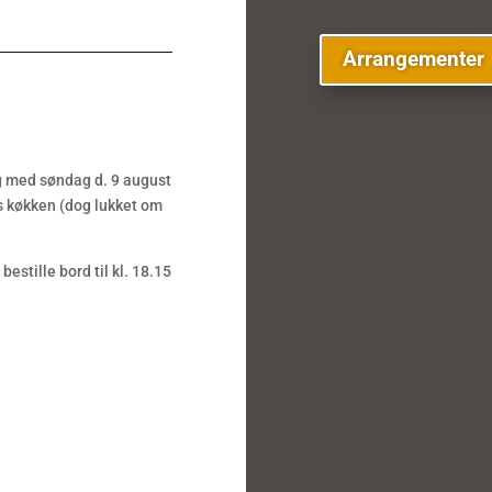
Arrangementer
og med søndag d. 9 august
es køkken (dog lukket om
estille bord til kl. 18.15