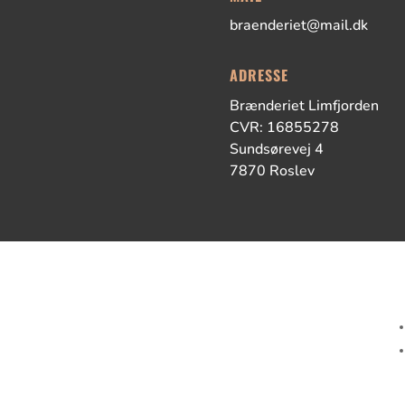
braenderiet@mail.dk
ADRESSE
Brænderiet Limfjorden
CVR: 16855278
Sundsørevej 4
7870 Roslev