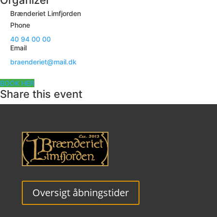
Organizer
Brænderiet Limfjorden
Phone
40 94 00 00
Email
braenderiet@mail.dk
BOOK HER
Share this event
Oversigt åbningstider