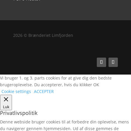
2026 © Brænderiet Limfjorden
Vi bruger 1. og 3. parts cookies for at give dig den bedste
brugeroplevelse. Du accepterer, hvis du klikker OK
Cookie settings
ACCEPTER
Luk
Privatlivspolitik
Denne webside bruger cookies til at forbedre din oplevelse, mens
du navigerer gennem hjemmesiden. Ud af disse gemmes de