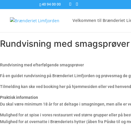
40 94 00 00
Velkommen til Brænderiet Li
Rundvisning med smagsprøver
Rundvisning med efterfølgende smagsprøver
Få en guidet rundvisning på Brænderiet Limfjorden og prøvesmag de g
Tilmelding kan ske ved booking her på hjemmesiden eller ved henvendel
Praktisk information
Du skal være minimum 18 år for at deltage i smagningen, men alle er ve
Mulighed for at spise i vores restaurant ved større grupper eller på be
Mulighed for at overnatte i Brænderiets hytter (åben fra Påske til og m