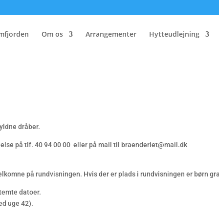
mfjorden
Om os
Arrangementer
Hytteudlejning
yldne dråber.
se på tlf. 40 94 00 00 eller på mail til braenderiet@mail.dk
lkomne på rundvisningen. Hvis der er plads i rundvisningen er børn gra
stemte datoer.
ed uge 42).