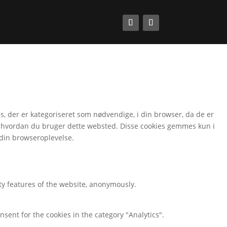
 der er kategoriseret som nødvendige, i din browser, da de er
å, hvordan du bruger dette websted. Disse cookies gemmes kun i
 din browseroplevelse.
ity features of the website, anonymously.
nsent for the cookies in the category "Analytics".