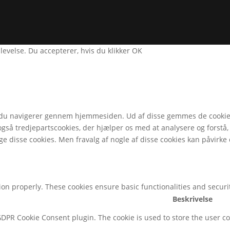
plevelse. Du accepterer, hvis du klikker OK
 du navigerer gennem hjemmesiden. Ud af disse gemmes de cookies,
også tredjepartscookies, der hjælper os med at analysere og forst
e disse cookies. Men fravalg af nogle af disse cookies kan påvirke
tion properly. These cookies ensure basic functionalities and secur
Beskrivelse
 GDPR Cookie Consent plugin. The cookie is used to store the user co