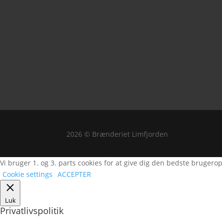
2026 © Brænderiet Limfjorden
Vi bruger 1. og 3. parts cookies for at give dig den bedste brugero
Cookie settings
ACCEPTER
Luk
Privatlivspolitik