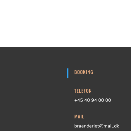
BOOKING
TELEFON
+45 40 94 00 00
MAIL
braenderiet@mail.dk