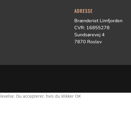
ADRESSE
Brænderiet Limfjorden
CVR: 16855278
Sundsørevej 4
7870 Roslev
plevelse. Du accepterer, hvis du klikker OK