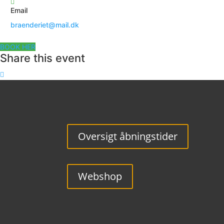
Email
braenderiet@mail.dk
BOOK HER
Share this event
Oversigt åbningstider
Webshop