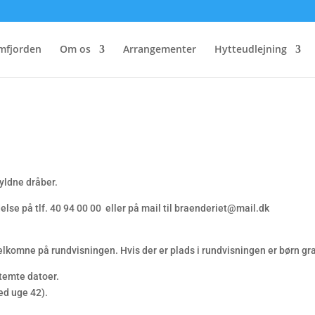
mfjorden
Om os
Arrangementer
Hytteudlejning
yldne dråber.
se på tlf. 40 94 00 00 eller på mail til braenderiet@mail.dk
lkomne på rundvisningen. Hvis der er plads i rundvisningen er børn gra
stemte datoer.
ed uge 42).