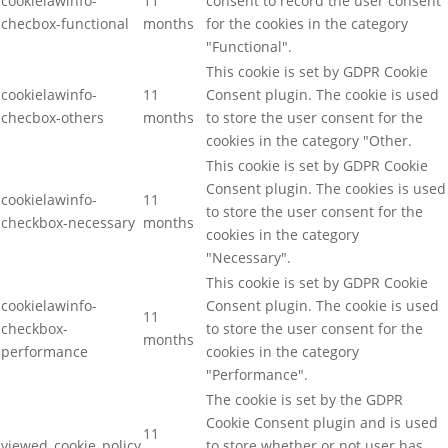
cookielawinfo-
11
consent to record the user consent
checbox-functional
months
for the cookies in the category
"Functional".
This cookie is set by GDPR Cookie
cookielawinfo-
11
Consent plugin. The cookie is used
checbox-others
months
to store the user consent for the
cookies in the category "Other.
This cookie is set by GDPR Cookie
Consent plugin. The cookies is used
cookielawinfo-
11
to store the user consent for the
checkbox-necessary
months
cookies in the category
"Necessary".
This cookie is set by GDPR Cookie
cookielawinfo-
Consent plugin. The cookie is used
11
checkbox-
to store the user consent for the
months
performance
cookies in the category
"Performance".
The cookie is set by the GDPR
Cookie Consent plugin and is used
11
viewed_cookie_policy
to store whether or not user has