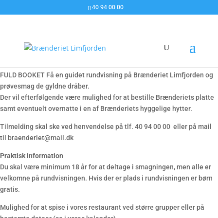
40 94 00 00
Rundvisning med smagsprøver
FULD BOOKET Få en guidet rundvisning på Brænderiet Limfjorden og
prøvesmag de gyldne dråber.
Der vil efterfølgende være mulighed for at bestille Brænderiets platte
samt eventuelt overnatte i en af Brænderiets hyggelige hytter.
Tilmelding skal ske ved henvendelse på tlf. 40 94 00 00 eller på mail
til braenderiet@mail.dk
Praktisk information
Du skal være minimum 18 år for at deltage i smagningen, men alle er
velkomne på rundvisningen. Hvis der er plads i rundvisningen er børn
gratis.
Mulighed for at spise i vores restaurant ved større grupper eller på