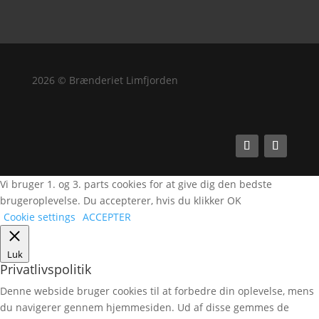
2026 © Brænderiet Limfjorden
Vi bruger 1. og 3. parts cookies for at give dig den bedste
brugeroplevelse. Du accepterer, hvis du klikker OK
Cookie settings
ACCEPTER
Luk
Privatlivspolitik
Denne webside bruger cookies til at forbedre din oplevelse, mens
du navigerer gennem hjemmesiden. Ud af disse gemmes de