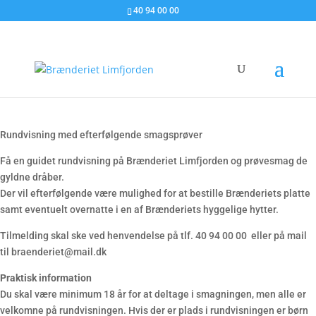
40 94 00 00
Rundvisning med smagsprøver
Rundvisning med efterfølgende smagsprøver
Få en guidet rundvisning på Brænderiet Limfjorden og prøvesmag de
gyldne dråber.
Der vil efterfølgende være mulighed for at bestille Brænderiets platte
samt eventuelt overnatte i en af Brænderiets hyggelige hytter.
Tilmelding skal ske ved henvendelse på tlf. 40 94 00 00 eller på mail
til braenderiet@mail.dk
Praktisk information
Du skal være minimum 18 år for at deltage i smagningen, men alle er
velkomne på rundvisningen. Hvis der er plads i rundvisningen er børn