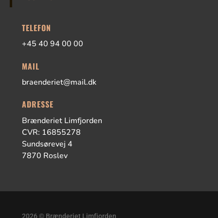
TELEFON
+45 40 94 00 00
MAIL
braenderiet@mail.dk
ADRESSE
Brænderiet Limfjorden
CVR: 16855278
Sundsørevej 4
7870 Roslev
2026 © Brænderiet Limfjorden